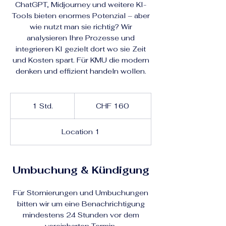
ChatGPT, Midjourney und weitere KI-
Tools bieten enormes Potenzial – aber
wie nutzt man sie richtig? Wir
analysieren Ihre Prozesse und
integrieren KI gezielt dort wo sie Zeit
und Kosten spart. Für KMU die modern
denken und effizient handeln wollen.
160
Schweizer
1 Std.
1
CHF 160
Franken
S
t
Location 1
d
Umbuchung & Kündigung
Für Stornierungen und Umbuchungen
bitten wir um eine Benachrichtigung
mindestens 24 Stunden vor dem
vereinbarten Termin.