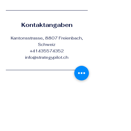
Kontaktangaben
Kantonsstrasse, 8807 Freienbach,
Schweiz
+41435574352
info@strategypilot.ch
STRATEGYPILOT
+41 43 557 43 52
info@strategypilot.ch